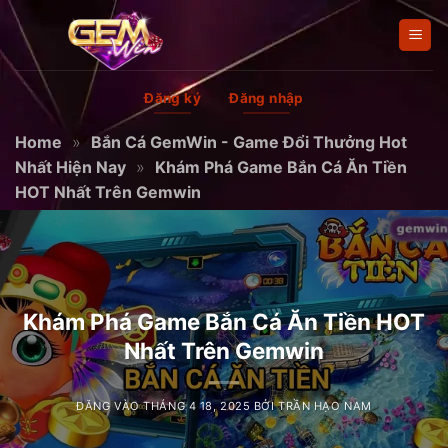
Bỏ
qua
nội
dung
Đăng ký
Đăng nhập
Home
»
Bắn Cá GemWin - Game Đổi Thưởng Hot
Nhất Hiện Nay
»
Khám Phá Game Bắn Cá Ăn Tiền
HOT Nhất Trên Gemwin
Khám Phá Game Bắn Cá Ăn Tiền HOT
Nhất Trên Gemwin
ĐĂNG VÀO
THÁNG 4 18, 2025
BỞI
TRẦN HẠO NAM