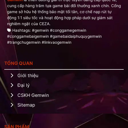
cung cấp hàng trăm tựa game bài đổi thưởng xanh chín. Cổng
game sở hữu hệ thống bảo mật tối tân, cơ chế nạp rút tự
động 1:1 siêu tốc và hoạt động hợp pháp dưới sự giám sát
nghiêm ngặt của CEZA.
Hashtags: #gemwin #conggamegemwin
#conggamebaigemwin #gamebaidaiphuquygemwin
#trangchugemwin #linkvaogemwin
TỔNG QUAN
Giới thiệu
Đại lý
CSKH Gemwin
Sitemap
SẢN PHẨM