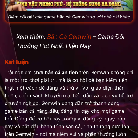
Điểm nổi bật của game bắn cá Gemwin so với nhà cái khác
Xem thêm:
Bắn Cá Gemwin
– Game Đổi
Thưởng Hot Nhất Hiện Nay
Kết luận
Trải nghiệm chơi
bắn cá ăn tiền
trên Gemwin không chỉ
là một trò chơi giải trí, mà là cơ hội để bạn kiếm tiền
thật một cách dễ dàng và thú vị. Với giao diện thân
thiện, chính sách khuyến mãi hấp dẫn và dịch vụ hỗ trợ
chuyên nghiệp, Gemwin đang dần trở thành cổng
game bắn cá hàng đầu, đáng tin cậy cho mọi game
thủ. Đừng để cơ hội này trôi qua, đăng ký ngay hôm
nay và bắt đầu hành trình săn cá, rinh thưởng cực lớn
trên Gemwin – nơi mà niềm vui và phần thưởng luôn