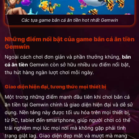
Các tựa game bắn cá ăn tiền hot nhất Gemwin
Những điểm nổi bật của game bắn cá ăn tiền
Gemwin
Ngoài cách chơi đơn giản và phần thưởng khủng,
bắn
cá ăn tiền
Gemwin còn sở hữu nhiều ưu điểm nổi bật,
thu hút hàng ngàn lượt chơi mỗi ngày.
Giao diện hiện đại, tương thức mọi thiết bị
Một trong những điểm mạnh đầu tiên khi chơi bắn cá
ăn tiền tại Gemwin chính là giao diện hiện đại và dễ sử
dụng. Nền tảng này được tối ưu hóa trên mọi thiết bị,
từ PC, tablet đến smartphone, giúp người chơi có thể
trải nghiệm mọi lúc mọi nơi mà không gặp phải tình
trạng giật lag. Giao diện đẹp mắt và mượt mà mang