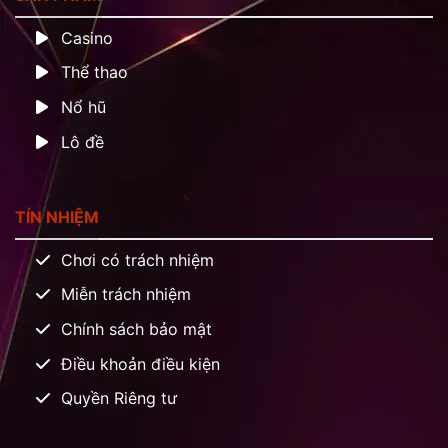
Casino
Thể thao
Nổ hũ
Lô đề
TÍN NHIỆM
Chơi có trách nhiệm
Miễn trách nhiệm
Chính sách bảo mật
Điều khoản điều kiện
Quyền Riêng tư