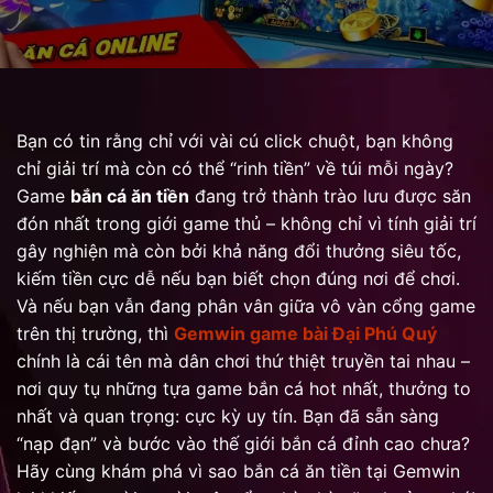
Bạn có tin rằng chỉ với vài cú click chuột, bạn không
chỉ giải trí mà còn có thể “rinh tiền” về túi mỗi ngày?
Game
bắn cá ăn tiền
đang trở thành trào lưu được săn
đón nhất trong giới game thủ – không chỉ vì tính giải trí
gây nghiện mà còn bởi khả năng đổi thưởng siêu tốc,
kiếm tiền cực dễ nếu bạn biết chọn đúng nơi để chơi.
Và nếu bạn vẫn đang phân vân giữa vô vàn cổng game
trên thị trường, thì
Gemwin game bài Đại Phú Quý
chính là cái tên mà dân chơi thứ thiệt truyền tai nhau –
nơi quy tụ những tựa game bắn cá hot nhất, thưởng to
nhất và quan trọng: cực kỳ uy tín.
Bạn đã sẵn sàng
“nạp đạn” và bước vào thế giới bắn cá đỉnh cao chưa?
Hãy cùng khám phá vì sao bắn cá ăn tiền tại Gemwin