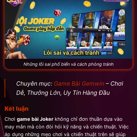
Những lỗi sai phổ biến và cách phòng tránh
Chuyên mục:
Game Bài Gemwin
– Chơi
Dễ, Thưởng Lớn, Uy Tín Hàng Đầu
Kết luận
Chơi
game bài Joker
không chỉ đơn thuần dựa vào
may mắn mà còn đòi hỏi kỹ năng và chiến thuật. Việc
áp dụng những mẹo chơi và chiến thuật trên sẽ giúp