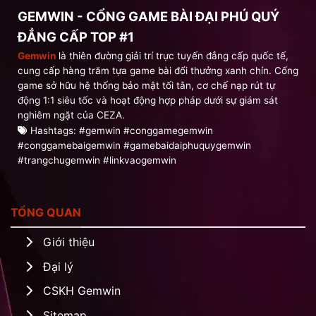
GEMWIN - CỔNG GAME BÀI ĐẠI PHÚ QUÝ
ĐẲNG CẤP TOP #1
Gemwin
là thiên đường giải trí trực tuyến đẳng cấp quốc tế,
cung cấp hàng trăm tựa game bài đổi thưởng xanh chín. Cổng
game sở hữu hệ thống bảo mật tối tân, cơ chế nạp rút tự
động 1:1 siêu tốc và hoạt động hợp pháp dưới sự giám sát
nghiêm ngặt của CEZA.
Hashtags: #gemwin #conggamegemwin
#conggamebaigemwin #gamebaidaiphuquygemwin
#trangchugemwin #linkvaogemwin
TỔNG QUAN
Giới thiệu
Đại lý
CSKH Gemwin
Sitemap