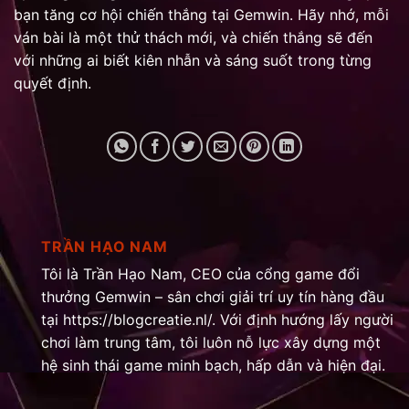
bạn tăng cơ hội chiến thắng tại Gemwin. Hãy nhớ, mỗi
ván bài là một thử thách mới, và chiến thắng sẽ đến
với những ai biết kiên nhẫn và sáng suốt trong từng
quyết định.
TRẦN HẠO NAM
Tôi là Trần Hạo Nam, CEO của cổng game đổi
thưởng Gemwin – sân chơi giải trí uy tín hàng đầu
tại https://blogcreatie.nl/. Với định hướng lấy người
chơi làm trung tâm, tôi luôn nỗ lực xây dựng một
hệ sinh thái game minh bạch, hấp dẫn và hiện đại.